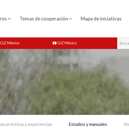
ros
Temas de cooperación
Mapa de iniciativas
GIZ México
GIZ México
as prácticas y experiencias
Estudios y manuales
No