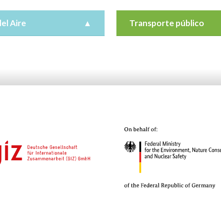
del Aire
▲
Transporte público
 con la Organización Mundial
En México, la mitad de la pobl
d (OMS), nueve de cada diez
realiza sus viajes en transport
n el mundo respiran aire
Sin embargo, no es en este m
o y es la causa de siete
transporte donde se enfocan 
 muertes al año...
esfuerzos ni las decisiones de 
pública...
 e impactos
Resultados e impactos
Recursos