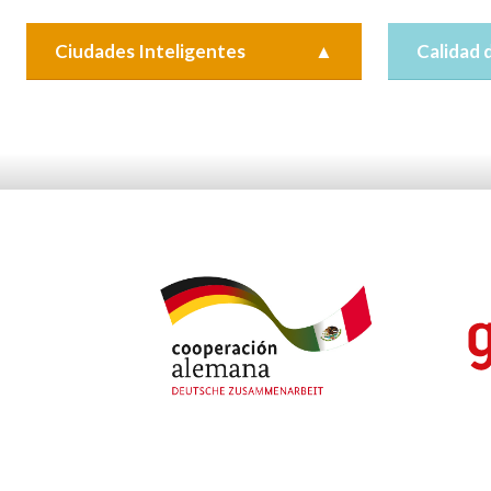
Ciudades Inteligentes
▲
Calidad 
Las ciudades inteligentes son aquellas
De acuerdo
que usan la tecnología en la toma de
de la Salu
decisiones para mejorar la calidad de vida
personas e
de sus habitantes...
contaminad
millones de
Resultados e impactos
Recursos
Resultados
Recursos