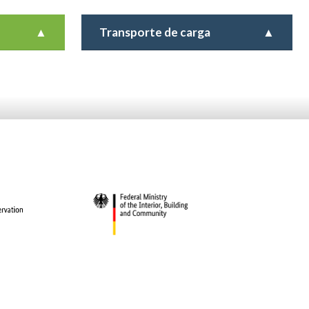
▲
Transporte de carga
▲
ación
El transporte de carga es un sector
e público.
fundamental para la economía del país.
odo de
En 2018, el 56% de la carga nacional fue
los
distribuida por este medio ...
política
Resultados e impactos
Recursos