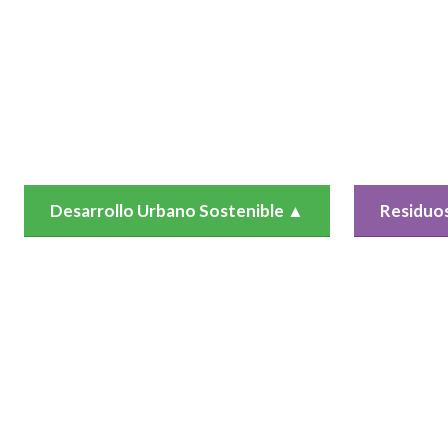
Desarrollo Urbano Sostenible
▲
Residuos
Las ciudades mexicanas concentran
La generac
cerca del 78% de la población total del
producto na
país, son responsables de cerca del 70%
desarrollo
de las emisiones de gases de efecto
la población
invernadero (GEI)...
Resultados
Resultados e impactos
Recursos
Recursos