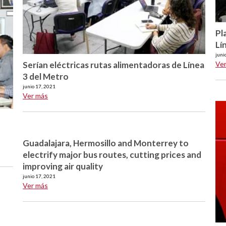
Pl
Lí
juni
Serían eléctricas rutas alimentadoras de Línea
Ve
3 del Metro
junio 17, 2021
Ver más
Guadalajara, Hermosillo and Monterrey to
electrify major bus routes, cutting prices and
improving air quality
junio 17, 2021
Ver más