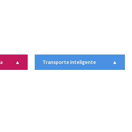
da
▲
Transporte inteligente
▲
ana son una
La movilidad inteligente se refiere a
que las
sistemas que utilizan las tecnologías de
 acciones
la información y comunicación (TIC) y
es
que brindan a la ciudadanía beneficios
..
como la reducción del tráfico...
Resultados e impactos
Recursos