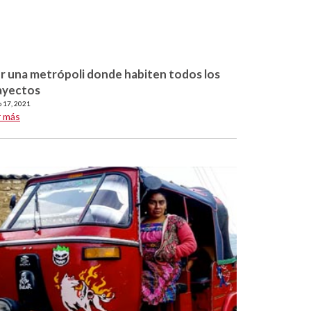
r una metrópoli donde habiten todos los
ayectos
o 17, 2021
r más