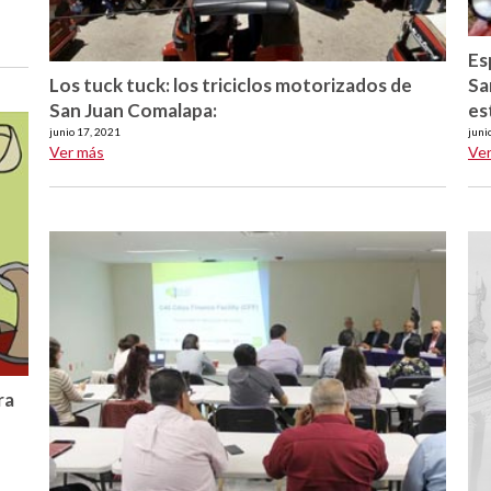
Es
Los tuck tuck: los triciclos motorizados de
Sa
San Juan Comalapa:
es
junio 17, 2021
juni
Ver más
Ve
ra