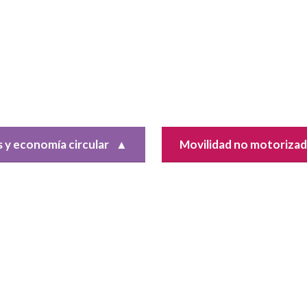
 y economía circular
▲
Movilidad no motoriza
ión de residuos es un
Las políticas de movilidad urb
tural de la urbanización, el
de las áreas principales en la 
 económico y el crecimiento de
ciudades pueden aportar con
...
concretas a las Contribucion
Determinadas a Nivel Nacional.
 e impactos
Resultados e impactos
Recursos