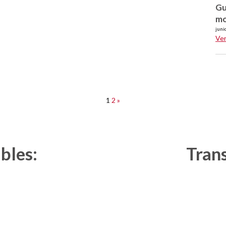
Gu
mo
juni
Ve
1
2
»
bles:
Tran