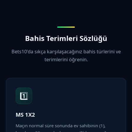
Bahis Terimleri Sözlüğü
Bets10'da sıkça karşılaşacağınız bahis türlerini ve
terimlerini öğrenin.
1️⃣
MS 1X2
Maçın normal süre sonunda ev sahibinin (1),