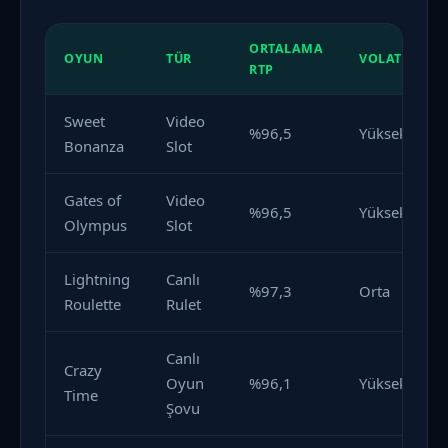
ORTALAMA
OYUN
TÜR
VOLATILITE
RTP
Sweet
Video
%96,5
Yüksek
Bonanza
Slot
Gates of
Video
%96,5
Yüksek
Olympus
Slot
Lightning
Canlı
%97,3
Orta
Roulette
Rulet
Canlı
Crazy
Oyun
%96,1
Yüksek
Time
Şovu