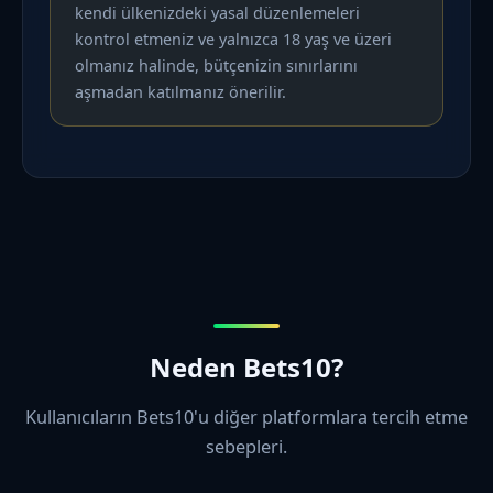
kendi ülkenizdeki yasal düzenlemeleri
kontrol etmeniz ve yalnızca 18 yaş ve üzeri
olmanız halinde, bütçenizin sınırlarını
aşmadan katılmanız önerilir.
Neden Bets10?
Kullanıcıların Bets10'u diğer platformlara tercih etme
sebepleri.