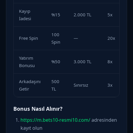
Kayıp
%15
2.000 TL
5x
İadesi
100
Free Spin
—
20x
Spin
Yatırım
%50
3.000 TL
8x
Bonusu
Arkadaşını
500
Sınırsız
3x
Getir
TL
Bonus Nasıl Alınır?
https://m.bets10-resmi10.com/
adresinden
kayıt olun