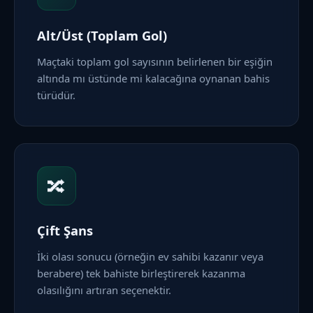
Alt/Üst (Toplam Gol)
Maçtaki toplam gol sayısının belirlenen bir eşiğin
altında mı üstünde mi kalacağına oynanan bahis
türüdür.
🔀
Çift Şans
İki olası sonucu (örneğin ev sahibi kazanır veya
berabere) tek bahiste birleştirerek kazanma
olasılığını artıran seçenektir.