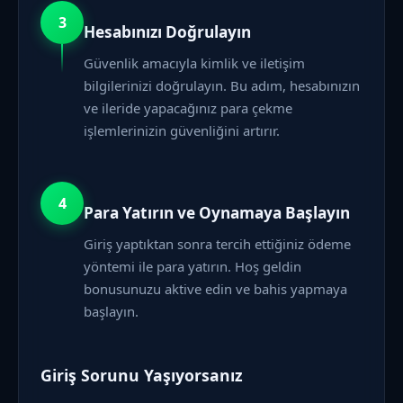
Hesabınızı Doğrulayın
Güvenlik amacıyla kimlik ve iletişim
bilgilerinizi doğrulayın. Bu adım, hesabınızın
ve ileride yapacağınız para çekme
işlemlerinizin güvenliğini artırır.
Para Yatırın ve Oynamaya Başlayın
Giriş yaptıktan sonra tercih ettiğiniz ödeme
yöntemi ile para yatırın. Hoş geldin
bonusunuzu aktive edin ve bahis yapmaya
başlayın.
Giriş Sorunu Yaşıyorsanız