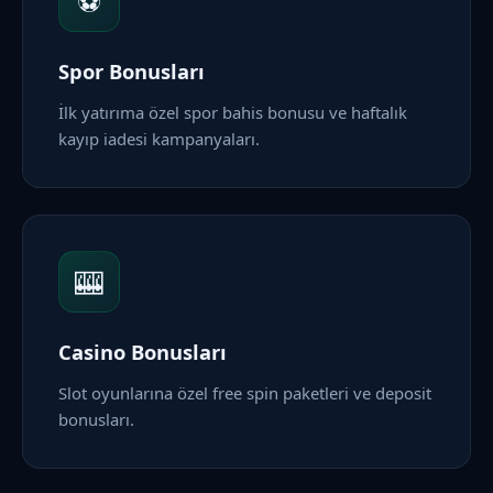
⚽
Spor Bonusları
İlk yatırıma özel spor bahis bonusu ve haftalık
kayıp iadesi kampanyaları.
🎰
Casino Bonusları
Slot oyunlarına özel free spin paketleri ve deposit
bonusları.