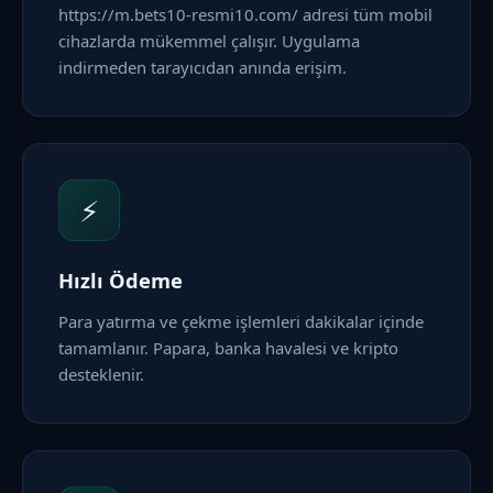
https://m.bets10-resmi10.com/ adresi tüm mobil
cihazlarda mükemmel çalışır. Uygulama
indirmeden tarayıcıdan anında erişim.
⚡
Hızlı Ödeme
Para yatırma ve çekme işlemleri dakikalar içinde
tamamlanır. Papara, banka havalesi ve kripto
desteklenir.