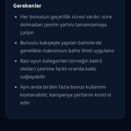
Gerekenler
Her bonusun geçerlilik süresi vardır; süre
dolmadan çevrim şartını tamamlamaya
çalışın
Bonuslu bakiyeyle yapılan bahislerde
genellikle maksimum bahis limiti uygulanır
Bazı oyun kategorileri (örneğin belirli
slotlar) çevrime farklı oranda katkı
sağlayabilir
Aynı anda birden fazla bonus kullanımı
kısıtlanabilir; kampanya şartlarını kontrol
edin