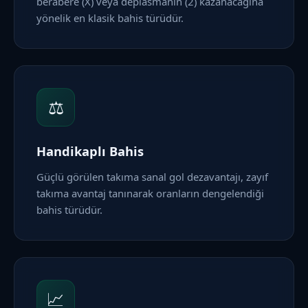
berabere (X) veya deplasmanın (2) kazanacağına
yönelik en klasik bahis türüdür.
⚖️
Handikaplı Bahis
Güçlü görülen takıma sanal gol dezavantajı, zayıf
takıma avantaj tanınarak oranların dengelendiği
bahis türüdür.
📈