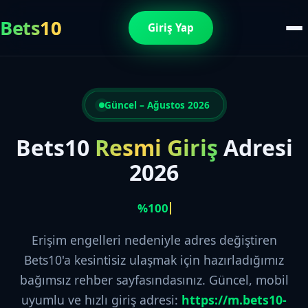
Bets
10
Giriş Yap
Güncel – Ağustos 2026
Bets10
Resmi Giriş
Adresi
2026
%100 Hoş Geldin Bonusu 🎁
Erişim engelleri nedeniyle adres değiştiren
Bets10'a kesintisiz ulaşmak için hazırladığımız
bağımsız rehber sayfasındasınız. Güncel, mobil
uyumlu ve hızlı giriş adresi:
https://m.bets10-