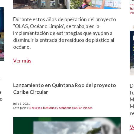
Ca
mo
Tr
Vi
Durante estos años de operación del proyecto
"OLAS, Océano Limpio", se trabaja en la
implementación de estrategias que ayudan a
disminuir la entrada de residuos de plástico al
océano.
Ver más
s
Lanzamiento en Quintana Roo del proyecto
D
Caribe Circular
a
f
mo
M
julio 5, 2021
M
Categorías:
Recursos,
Residuos y economía circular,
Videos
r
V