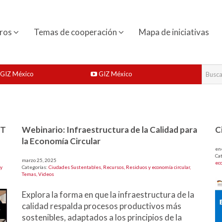
ros
Temas de cooperación
Mapa de iniciativas
GIZ México
GIZ México
NT
Webinario: Infraestructura de la Calidad para
C
la Economía Circular
en
Ca
marzo 25, 2025
eco
y
Categorías:
Ciudades Sustentables,
Recursos,
Residuos y economía circular,
Temas,
Videos
Explora la forma en que la infraestructura de la
calidad respalda procesos productivos más
sostenibles, adaptados a los principios de la