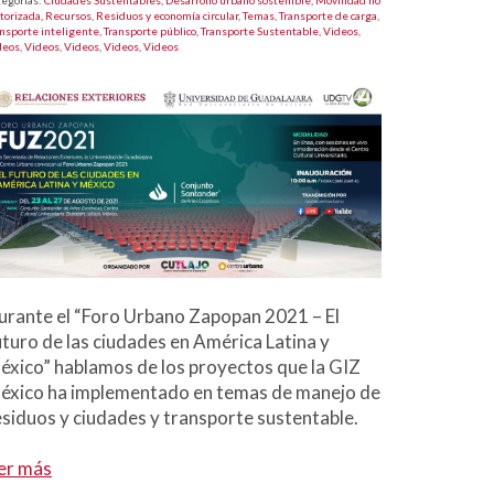
tegorías:
Ciudades Sustentables,
Desarrollo urbano sostenible,
Movilidad no
torizada,
Recursos,
Residuos y economía circular,
Temas,
Transporte de carga,
ansporte inteligente,
Transporte público,
Transporte Sustentable,
Videos,
deos,
Videos,
Videos,
Videos,
Videos
urante el “Foro Urbano Zapopan 2021 – El
uturo de las ciudades en América Latina y
éxico” hablamos de los proyectos que la GIZ
éxico ha implementado en temas de manejo de
esiduos y ciudades y transporte sustentable.
er más