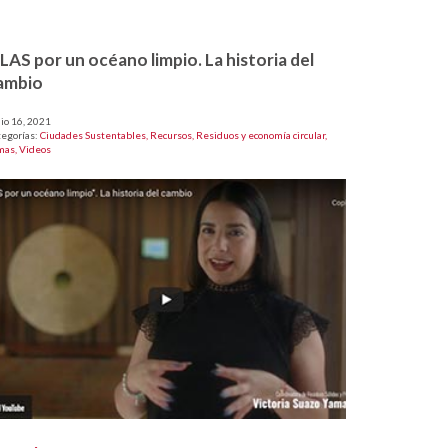
LAS por un océano limpio. La historia del
ambio
io 16, 2021
tegorías:
Ciudades Sustentables,
Recursos,
Residuos y economía circular,
mas,
Videos