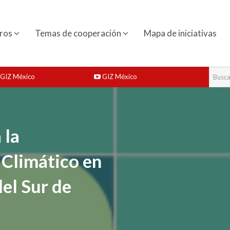
ros
Temas de cooperación
Mapa de iniciativas
GIZ México
GIZ México
 la
 Climático en
del Sur de