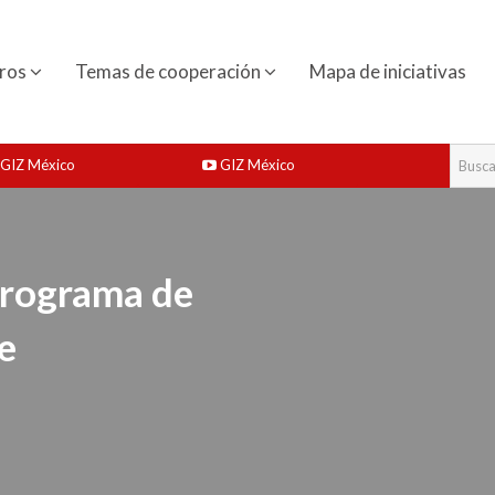
ros
Temas de cooperación
Mapa de iniciativas
GIZ México
GIZ México
rograma de
e