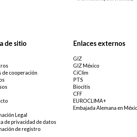
 de sitio
Enlaces externos
GIZ
ros
GIZ México
 de cooperación
CiClim
os
PTS
sos
Biocitis
CFF
cto
EUROCLIMA+
Embajada Alemana en Méxi
mación Legal
ca de privacidad de datos
mación de registro