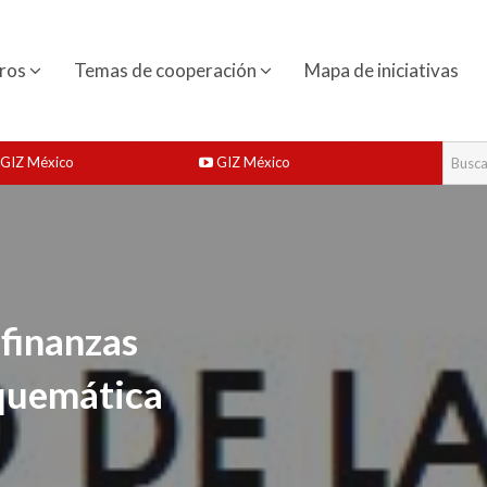
ros
Temas de cooperación
Mapa de iniciativas
GIZ México
GIZ México
 finanzas
squemática