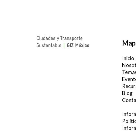
Mapa
Inicio
Nosot
Temas
Event
Recur
Blog
Conta
Infor
Políti
Infor