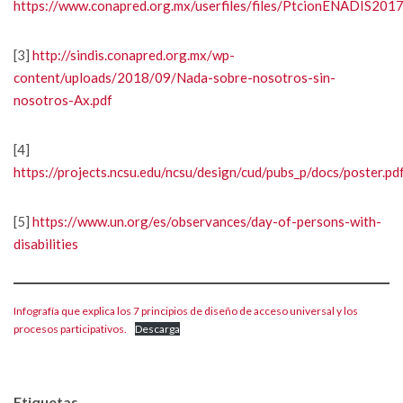
https://www.conapred.org.mx/userfiles/files/PtcionENADIS2017
[3]
http://sindis.conapred.org.mx/wp-
content/uploads/2018/09/Nada-sobre-nosotros-sin-
nosotros-Ax.pdf
[4]
https://projects.ncsu.edu/ncsu/design/cud/pubs_p/docs/poster.pd
[5]
https://www.un.org/es/observances/day-of-persons-with-
disabilities
Infografía que explica los 7 principios de diseño de acceso universal y los
procesos participativos.
Descarga
Etiquetas